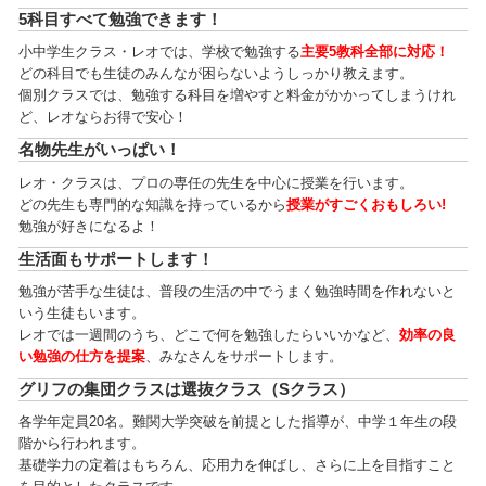
5科目すべて勉強できます！
小中学生クラス・レオでは、学校で勉強する
主要5教科全部に対応！
どの科目でも生徒のみんなが困らないようしっかり教えます。
個別クラスでは、勉強する科目を増やすと料金がかかってしまうけれ
ど、レオならお得で安心！
名物先生がいっぱい！
レオ・クラスは、プロの専任の先生を中心に授業を行います。
どの先生も専門的な知識を持っているから
授業がすごくおもしろい!
勉強が好きになるよ！
生活面もサポートします！
勉強が苦手な生徒は、普段の生活の中でうまく勉強時間を作れないと
いう生徒もいます。
レオでは一週間のうち、どこで何を勉強したらいいかなど、
効率の良
い勉強の仕方を提案
、みなさんをサポートします。
グリフの集団クラスは選抜クラス（Sクラス）
各学年定員20名。難関大学突破を前提とした指導が、中学１年生の段
階から行われます。
基礎学力の定着はもちろん、応用力を伸ばし、さらに上を目指すこと