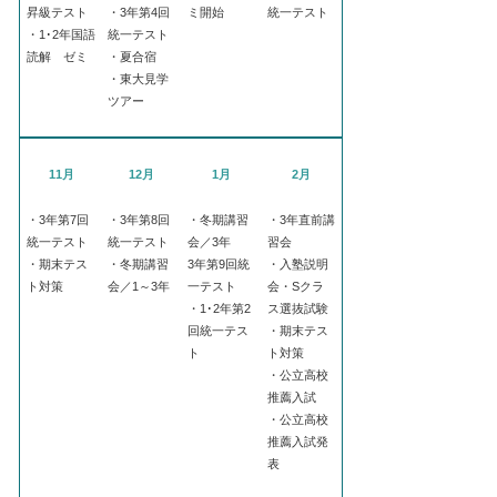
昇級テスト
・3年第4回
ミ開始
統一テスト
・1･2年国語
統一テスト
読解 ゼミ
・夏合宿
・東大見学
ツアー
11月
12月
1月
2月
・3年第7回
・3年第8回
・冬期講習
・3年直前講
統一テスト
統一テスト
会／3年
習会
・期末テス
・冬期講習
3年第9回統
・入塾説明
ト対策
会／1～3年
一テスト
会・Sクラ
・1･2年第2
ス選抜試験
回統一テス
・期末テス
ト
ト対策
・公立高校
推薦入試
・公立高校
推薦入試発
表