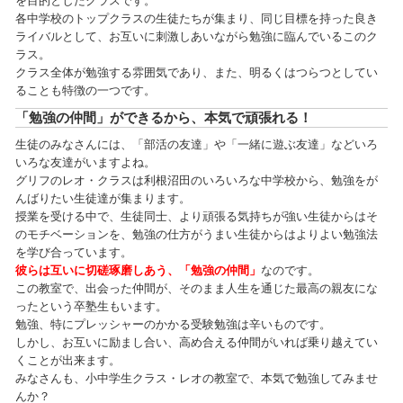
を目的としたクラスです。
各中学校のトップクラスの生徒たちが集まり、同じ目標を持った良き
ライバルとして、お互いに刺激しあいながら勉強に臨んでいるこのク
ラス。
クラス全体が勉強する雰囲気であり、また、明るくはつらつとしてい
ることも特徴の一つです。
「勉強の仲間」ができるから、本気で頑張れる！
生徒のみなさんには、「部活の友達」や「一緒に遊ぶ友達」などいろ
いろな友達がいますよね。
グリフのレオ・クラスは利根沼田のいろいろな中学校から、勉強をが
んばりたい生徒達が集まります。
授業を受ける中で、生徒同士、より頑張る気持ちが強い生徒からはそ
のモチベーションを、勉強の仕方がうまい生徒からはよりよい勉強法
を学び合っています。
彼らは互いに切磋琢磨しあう、「勉強の仲間」
なのです。
この教室で、出会った仲間が、そのまま人生を通じた最高の親友にな
ったという卒塾生もいます。
勉強、特にプレッシャーのかかる受験勉強は辛いものです。
しかし、お互いに励まし合い、高め合える仲間がいれば乗り越えてい
くことが出来ます。
みなさんも、小中学生クラス・レオの教室で、本気で勉強してみませ
んか？