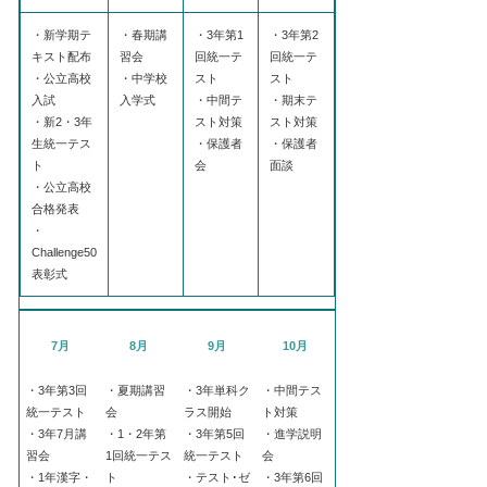
・新学期テ
・春期講
・3年第1
・3年第2
キスト配布
習会
回統一テ
回統一テ
・公立高校
・中学校
スト
スト
入試
入学式
・中間テ
・期末テ
・新2・3年
スト対策
スト対策
生統一テス
・保護者
・保護者
ト
会
面談
・公立高校
合格発表
・
Challenge50
表彰式
7月
8月
9月
10月
・3年第3回
・夏期講習
・3年単科ク
・中間テス
統一テスト
会
ラス開始
ト対策
・3年7月講
・1・2年第
・3年第5回
・進学説明
習会
1回統一テス
統一テスト
会
・1年漢字・
ト
・テスト･ゼ
・3年第6回