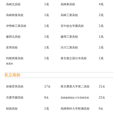
1名
4名
高崎北高校
高崎東高校
1名
2名
高崎商業高校
高崎工業高校
1名
1名
伊勢崎工業高校
安中総合学園高校
1名
1名
藤岡北高校
藤岡工業高校
1名
1名
富岡高校
渋川工業高校
1名
1名
利根商業高校
東京都立国分寺高校
商業科
私立高校
17
21
前橋育英高校
東京農業大学第二高校
名
名
6
22
共愛学園高校
名
名
高崎健康福祉大学高崎高校
1名
6
樹徳高校
高崎商科大学附属高校
名