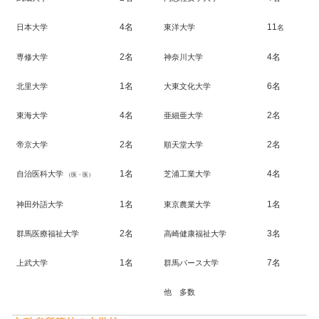
4名
11
日本大学
東洋大学
名
2名
4名
専修大学
神奈川大学
1名
6名
北里大学
大東文化大学
4名
2名
東海大学
亜細亜大学
2名
2名
帝京大学
順天堂大学
1名
4名
自治医科大学
芝浦工業大学
（医・医）
1名
1名
神田外語大学
東京農業大学
2名
3名
群馬医療福祉大学
高崎健康福祉大学
1名
7名
上武大学
群馬パース大学
他 多数