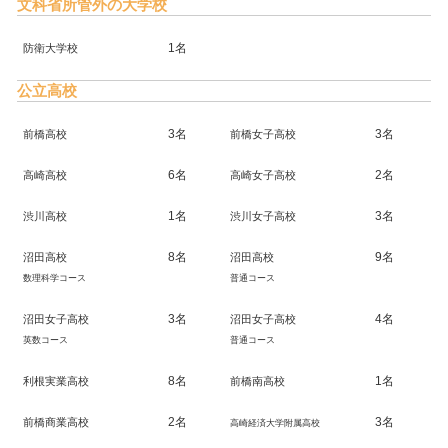
文科省所管外の大学校
1名
防衛大学校
公立高校
3名
3名
前橋高校
前橋女子高校
6名
2名
高崎高校
高崎女子高校
1名
3名
渋川高校
渋川女子高校
8名
9名
沼田高校
沼田高校
数理科学コース
普通コース
3名
4名
沼田女子高校
沼田女子高校
英数コース
普通コース
8名
1名
利根実業高校
前橋南高校
2名
3名
前橋商業高校
高崎経済大学附属高校