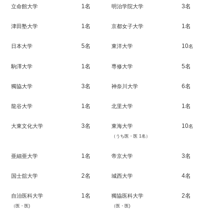
1名
3名
立命館大学
明治学院大学
1名
1名
津田塾大学
京都女子大学
5名
10
日本大学
東洋大学
名
1名
5名
駒澤大学
専修大学
3名
6名
獨協大学
神奈川大学
1名
1名
龍谷大学
北里大学
3名
10
大東文化大学
東海大学
名
（うち医・医 1名）
1名
3名
亜細亜大学
帝京大学
2名
4名
国士舘大学
城西大学
1名
2名
自治医科大学
獨協医科大学
（医・医)
（医・医)