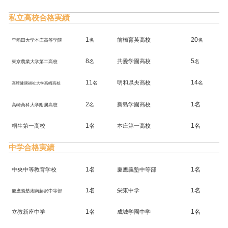
私立高校合格実績
1
20
前橋育英高校
名
名
早稲田大学本庄高等学院
8
5
共愛学園高校
名
名
東京農業大学第二高校
11
14
明和県央高校
名
名
高崎健康福祉大学高崎高校
2
1名
新島学園高校
名
高崎商科大学附属高校
1名
1名
桐生第一高校
本庄第一高校
中学合格実績
1名
1名
中央中等教育学校
慶應義塾中等部
1名
1名
栄東中学
慶應義塾湘南藤沢中等部
1名
1名
立教新座中学
成城学園中学