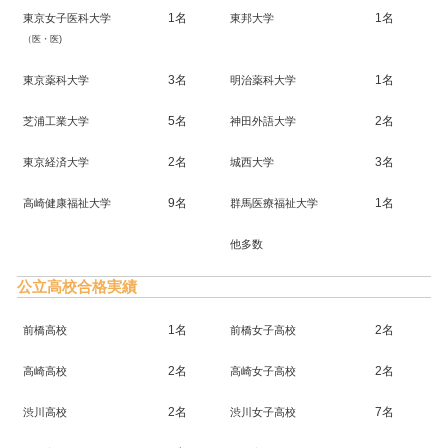
1名
1名
東京女子医科大学
東邦大学
（医・医)
3名
1名
東京薬科大学
明治薬科大学
5名
2名
芝浦工業大学
神田外語大学
2名
3名
東京経済大学
城西大学
9名
1名
高崎健康福祉大学
群馬医療福祉大学
他多数
公立高校合格実績
1名
2名
前橋高校
前橋女子高校
2名
2名
高崎高校
高崎女子高校
2名
7名
渋川高校
渋川女子高校