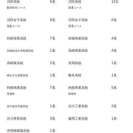
6名
12
沼田高校
沼田高校
名
数理科学コース
普通コース
9名
6名
沼田女子高校
沼田女子高校
英数コース
普通コース
7名
4名
利根実業高校
前橋商業高校
1名
4名
高崎商業高校
高崎経済大学附属高校
2名
1名
高崎東高校
富岡高校
1名
1名
榛名高校
桐生市立商業高校
7名
5名
利根商業高校
利根商業高校
普通科
商業科
1名
2名
渋川工業高校
安中総合学園高校
3名
1名
渋川青翠高校
藤岡工業高校
1名
伊勢崎興陽高校